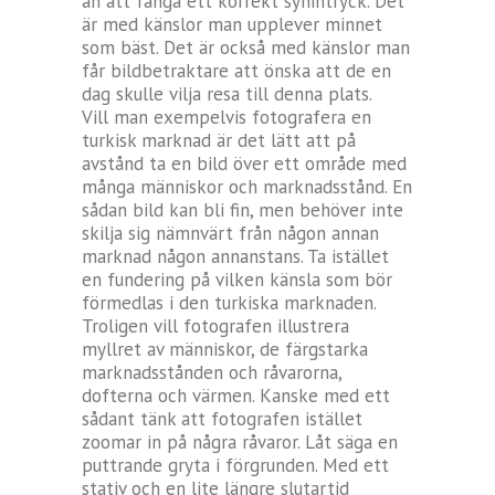
än att fånga ett korrekt synintryck. Det
är med känslor man upplever minnet
som bäst. Det är också med känslor man
får bildbetraktare att önska att de en
dag skulle vilja resa till denna plats.
Vill man exempelvis fotografera en
turkisk marknad är det lätt att på
avstånd ta en bild över ett område med
många människor och marknadsstånd. En
sådan bild kan bli fin, men behöver inte
skilja sig nämnvärt från någon annan
marknad någon annanstans. Ta istället
en fundering på vilken känsla som bör
förmedlas i den turkiska marknaden.
Troligen vill fotografen illustrera
myllret av människor, de färgstarka
marknadsstånden och råvarorna,
dofterna och värmen. Kanske med ett
sådant tänk att fotografen istället
zoomar in på några råvaror. Låt säga en
puttrande gryta i förgrunden. Med ett
stativ och en lite längre slutartid