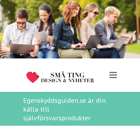
Egenskyddsguiden.se är din
källa till
självförsvarsprodukter