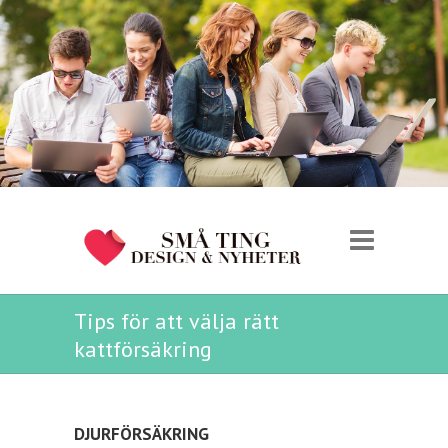
Tips för att välja rätt
kattförsäkring
DJURFÖRSÄKRING