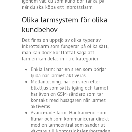
igenom vad du som kund bör tänka på
när du ska köpa ett inbrottslarm.
Olika larmsystem för olika
kundbehov
Det finns en uppsjö av olika typer av
inbrottslarm som fungerar på olika sätt,
man kan dock kortfattat säga att
larmen kan delas in i tre kategorier:
Enkla larm: har en siren som börjar
ljuda när larmet aktiveras
Mellanlösning: har en siren eller
blixtljus som sätts igång och larmet
har även en GSM-sändare som tar
kontakt med husägaren när larmet
aktiveras
Avancerade larm: Har kameror som
filmar och som kommunicerar direkt
med en larmcentral som sänder ut
väktare till kontorslokalen/bostaden