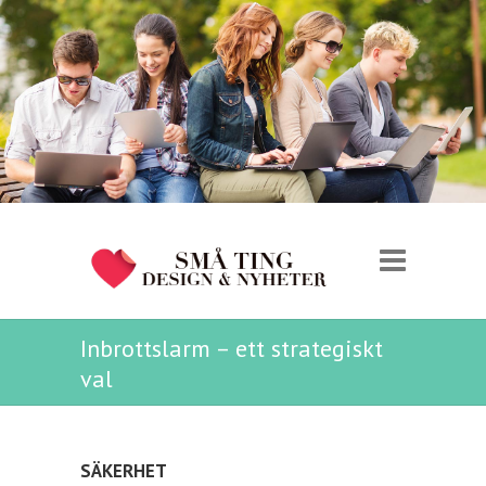
Inbrottslarm – ett strategiskt
val
SÄKERHET